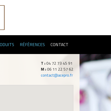
RODUITS
RÉFÉRENCES
CONTACT
T :
04 72 73 45 91
M :
06 11 22 57 62
contact@acepro.fr